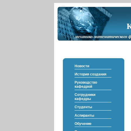
механико-математического ф
Новости
История создания
Руководство
кафедрой
Сотрудники
кафедры
Студенты
Аспиранты
Обучение