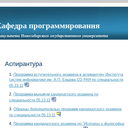
Кафедра программирования
акультета Новосибирского государственного университета
Аспирантура
1.
Программа
вступительного экзамена в аспирантуру Института
систем информатики им. А.П. Ершова СО РАН по специальности
05.13.11
2.
Программа-минимум
кандидатского экзамена по
специальности 05.13.11
3.
Образцы дополнительных программ
кандидатского экзамена
по специальности 05.13.11
4.
Программа
кандидатского экзамена по
"Истории и философии