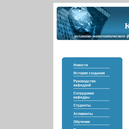
механико-математического ф
Новости
История создания
Руководство
кафедрой
Сотрудники
кафедры
Студенты
Аспиранты
Обучение