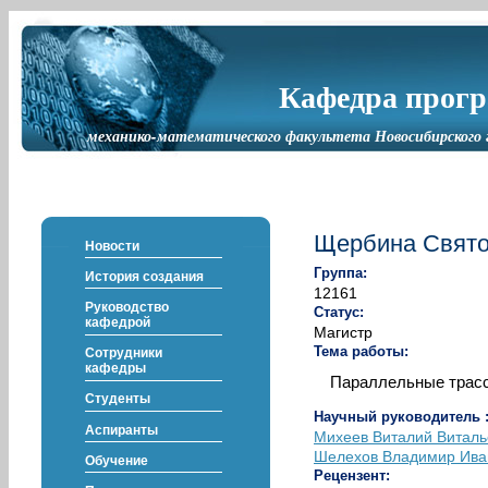
Кафедра прог
механико-математического факультета Новосибирского 
Щербина Свято
Новости
Группа:
История создания
12161
Руководство
Статус:
кафедрой
Магистр
Тема работы:
Сотрудники
кафедры
Параллельные трас
Студенты
Научный руководитель 
Аспиранты
Михеев Виталий Виталь
Шелехов Владимир Ива
Обучение
Рецензент: