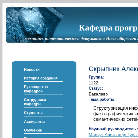
Кафедра прог
механико-математического факультета Новосибирского 
Скрыпник Алек
Новости
Группа:
История создания
1122
Руководство
Статус:
кафедрой
Бакалавр
Тема работы:
Сотрудники
кафедры
Структуризация инф
Студенты
фактографических с
семантических сете
Аспиранты
Научный руководитель 
Обучение
Марчук Александр Гурь