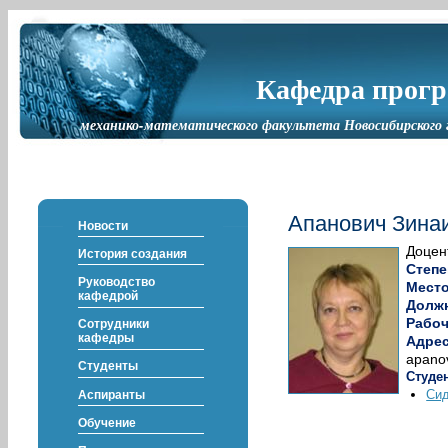
Кафедра прог
механико-математического факультета Новосибирского 
Апанович Зина
Новости
Доцен
История создания
Степе
Руководство
Мест
кафедрой
Долж
Рабо
Сотрудники
кафедры
Адрес
apano
Студенты
Студе
Сид
Аспиранты
Обучение