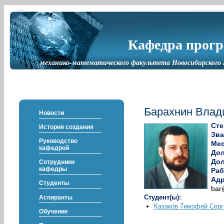
Кафедра прог
механико-математического факультета Новосибирского 
Барахнин Влад
Новости
Сте
История создания
Зва
Руководство
Мес
кафедрой
До
Дол
Сотрудники
кафедры
Раб
Адр
Студенты
bar
Студент(ы):
Аспиранты
Казаков Тимофей Серг
Обучение