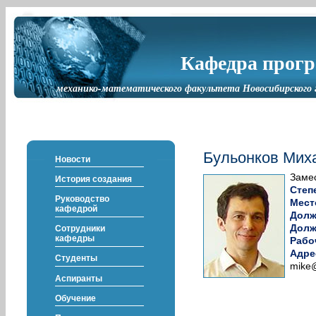
Кафедра прог
механико-математического факультета Новосибирского 
Бульонков Мих
Новости
Заме
История создания
Степ
Руководство
Мест
кафедрой
Долж
Долж
Сотрудники
кафедры
Рабо
Адре
Студенты
mike@
Аспиранты
Обучение