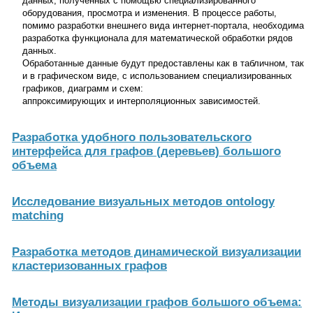
данных, полученных с помощью специализированного
оборудования, просмотра и изменения. В процессе работы,
помимо разработки внешнего вида интернет-портала, необходима
разработка функционала для математической обработки рядов
данных.
Обработанные данные будут предоставлены как в табличном, так
и в графическом виде, с использованием специализированных
графиков, диаграмм и схем:
аппроксимирующих и интерполяционных зависимостей.
Разработка удобного пользовательского
интерфейса для графов (деревьев) большого
объема
Исследование визуальных методов ontology
matching
Разработка методов динамической визуализации
кластеризованных графов
Методы визуализации графов большого объема: