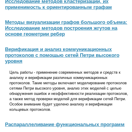
Исследование методов кластеризации, их
применимость к ориентированным графам
Методы визуализации графов большого объема:
Исследование методов построения жгутов на
основе геометрии ребер
Верификация и анализ коммуникационных
протоколов с помощью сетей Петри высокого
уровня
Цель работы - применение современных методов и средств к
анализу и верификации различных коммуникационных
протоколов. Такие методы включают моделирование протоколов
сетями Петри высокого уровня, анализ этих моделей с целью
обнаружения ошибок и неэффективности реализации протоколов,
а также метод проверки моделей для верификации сетей Петри.
Особое внимание будет уделено анализу и верификации
кольцевых протоколов.
Распараллеливание функциональных программ