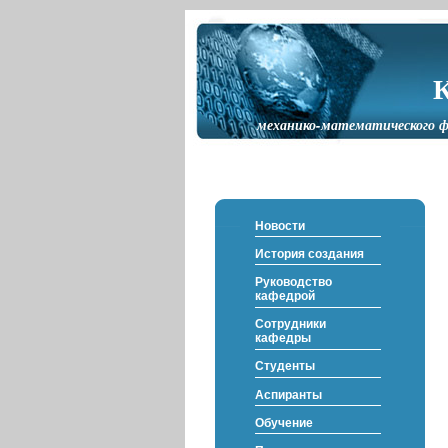
механико-математического ф
Новости
История создания
Руководство
кафедрой
Сотрудники
кафедры
Студенты
Аспиранты
Обучение