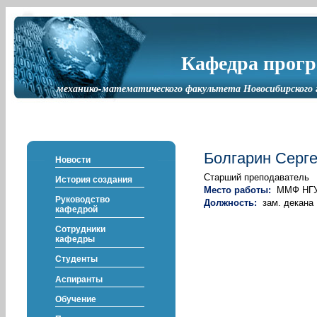
Кафедра прог
механико-математического факультета Новосибирского 
Болгарин Серг
Новости
Старший преподаватель
История создания
Место работы:
ММФ НГ
Руководство
Должность:
зам. декана
кафедрой
Сотрудники
кафедры
Студенты
Аспиранты
Обучение