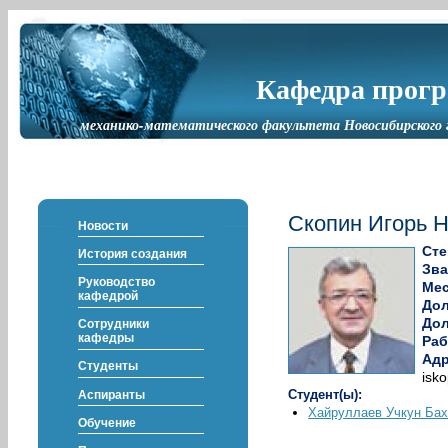
Кафедра прог
механико-математического факультета Новосибирского 
Скопин Игорь 
Новости
Сте
История создания
Зва
Руководство
Мес
кафедрой
До
Дол
Сотрудники
кафедры
Раб
Адр
Студенты
isk
Студент(ы):
Аспиранты
Хайруллаев Учкун Ба
Обучение