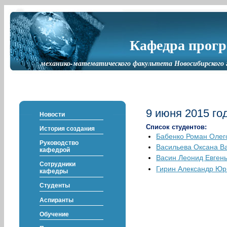
Кафедра прог
механико-математического факультета Новосибирского 
9 июня 2015 го
Новости
Список студентов:
История создания
Бабенко Роман Олег
Руководство
Васильева Оксана В
кафедрой
Васин Леонид Евген
Сотрудники
Гирин Александр Юр
кафедры
Студенты
Аспиранты
Обучение