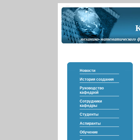
механико-математического ф
Новости
История создания
Руководство
кафедрой
Сотрудники
кафедры
Студенты
Аспиранты
Обучение