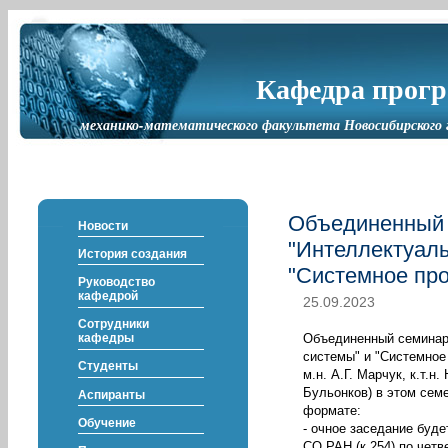
Кафедра прог
механико-математического факультета Новосибирского 
Объединенный
Новости
"Интеллектуал
История создания
"Системное пр
Руководство
кафедрой
25.09.2023
Сотрудники
Объединенный семинар
кафедры
системы" и "Системное
Студенты
м.н. А.Г. Марчук, к.т.н
Бульонков) в этом сем
Аспиранты
формате:
Обучение
- очное заседание буд
СО РАН (к.254) по четв