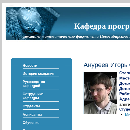
Кафедра прог
механико-математического факультета Новосибирского 
Ануреев Игорь
Новости
Степ
История создания
Мест
Руководство
Долж
кафедрой
Долж
Рабо
Сотрудники
кафедры
Адре
anure
Студенты
Студе
Ми
Аспиранты
Обучение